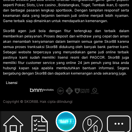
seperti Poker, Slots, Live casino , Bolatangkas, Togel, Tembak ikan, E-sports
dan berbagai pasaran lengkap sportbook. Dengan tampilan responsif serta
keamanan data yang terjamin bermain judi online menjadi lebih nyaman.
Game terbaik siap dimainkan untuk mendapatkan kemenangan.
Skor88 agen judi bola dengan fitur terlengkap dan terbaik dalam
memberikan pelayanan. Proses deposit dan withdraw yang cepat dan aman
akan menambah kenyamanan dalam bermain semua game Skor88 karena
semua proses tranksaksi Skor88 didukung oleh banyak bank partner kami.
Sebagai website terpercaya yang menyediakan game
judi online
terbaik
pastinya kami sudah memiliki lisensi resmi dari PAGCOR. Skor88 juga
memiliki fitur customer service yang online 24 jam penuh yang bisa anda
hubungi kapan saja apabila membutuhkan bantuan informasi. Segera
bergabung dengan Skor88 dan dapatkan kemenangan anda sekarang juga.
Lisensi
Copyright © SKOR88. Hak cipta dilindungi