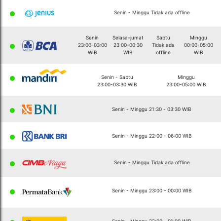
Senin - Minggu Tidak ada offline
Senin
Selasa-jumat
Sabtu
Minggu
23:00-03:00
23:00-00:30
Tidak ada
00:00-05:00
WIB
WIB
offline
WIB
Senin - Sabtu
Minggu
23:00-03:30 WIB
23:00-05:00 WIB
Senin - Minggu 21:30 - 03:30 WIB
Senin - Minggu 22:00 - 06:00 WIB
Senin - Minggu Tidak ada offline
Senin - Minggu 23:00 - 00:00 WIB